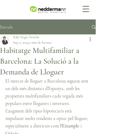
Entrada
Riki Negre Feriche
Sep 5, 2024
1 min de lectura
Habitatge Multifamiliar a
Barcelona: La Solució a la
Demanda de Lloguer
El mercat de lloguer a Barcelona segueix sent 
un dels més dinàmics d'Espanya, amb les 
propietats multifamiliars cada vegada més 
populars entre llogaters i inversors. 
L'augment dels tipus hipotecaris està 
impulsant molts residents a optar pel lloguer, 
especialment a districtes com 
l'Eixample
 i 
Gràcia
.